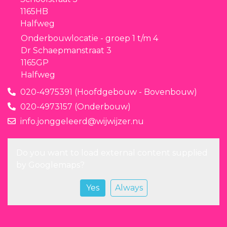
1165HB
Halfweg
Onderbouwlocatie - groep 1 t/m 4
Dr Schaepmanstraat 3
1165GP
Halfweg
020-4975391 (Hoofdgebouw - Bovenbouw)
020-4973157 (Onderbouw)
info.jonggeleerd@wijwijzer.nu
Do you want to load external content supplied
by
Googlemaps
?
Yes
Always