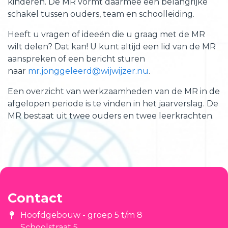
kinderen. De MR vormt daarmee een belangrijke
schakel tussen ouders, team en schoolleiding.
Heeft u vragen of ideeën die u graag met de MR
wilt delen? Dat kan! U kunt altijd een lid van de MR
aanspreken of een bericht sturen
naar
mr.jonggeleerd@wijwijzer.nu
.
Een overzicht van werkzaamheden van de MR in de
afgelopen periode is te vinden in het jaarverslag. De
MR bestaat uit twee ouders en twee leerkrachten.
Contact
Hoofdgebouw - groep 5 t/m 8
Schoolstraat 5